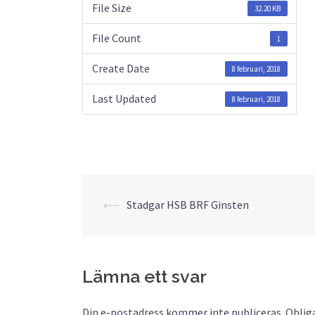
File Size
32.20 KB
File Count
1
Create Date
8 februari, 2018
Last Updated
8 februari, 2018
⟵
Stadgar HSB BRF Ginsten
Inläggsnaviger
Lämna ett svar
Din e-postadress kommer inte publiceras.
Obliga