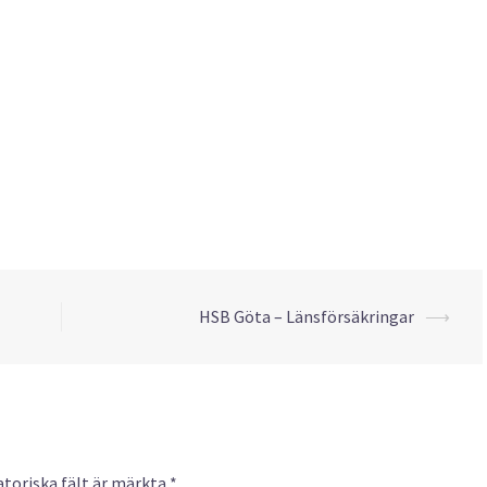
HSB Göta – Länsförsäkringar
⟶
ing
toriska fält är märkta
*