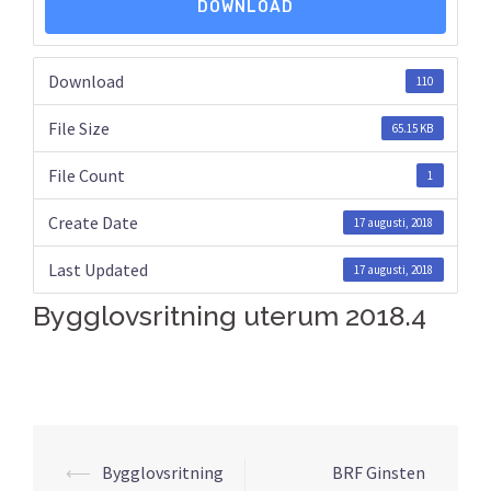
DOWNLOAD
Download
110
File Size
65.15 KB
File Count
1
Create Date
17 augusti, 2018
Last Updated
17 augusti, 2018
Bygglovsritning uterum 2018.4
⟵
Bygglovsritning
BRF Ginsten
Inläggsnavigering