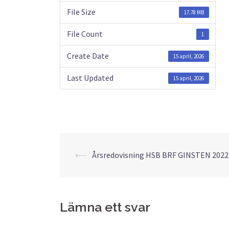
File Size
17.78 MB
File Count
1
Create Date
15 april, 2026
Last Updated
15 april, 2026
⟵
Årsredovisning HSB BRF GINSTEN 2022
Inläggsnaviger
Lämna ett svar