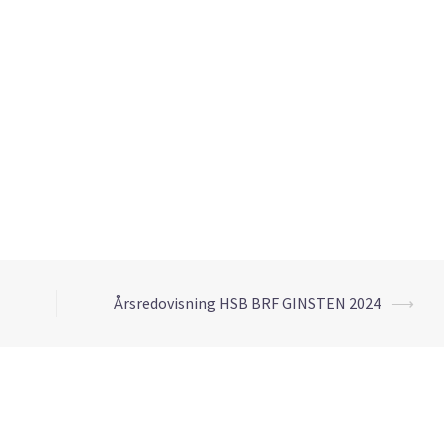
Årsredovisning HSB BRF GINSTEN 2024
⟶
ing