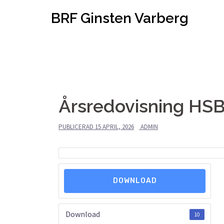
Hoppa
BRF Ginsten Varberg
till
innehåll
Årsredovisning HS
PUBLICERAD
15 APRIL, 2026
ADMIN
DOWNLOAD
Download
10