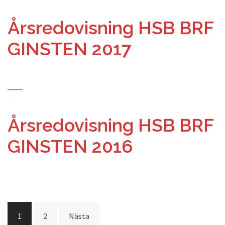
Årsredovisning HSB BRF
GINSTEN 2017
Årsredovisning HSB BRF
GINSTEN 2016
Inläggsnavigering
1
2
Nästa